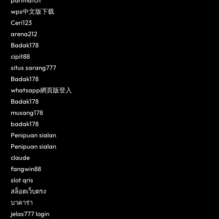
parimatch
wps中文版下载
Ceri123
arena212
Badak178
cipit88
situs sarang777
Badak178
whatsapp網頁版登入
Badak178
musang178
badak178
Penipuan sialan
Penipuan sialan
claude
fangwin88
slot qris
สล็อตเว็บตรง
บาคาร่า
jelas777 login