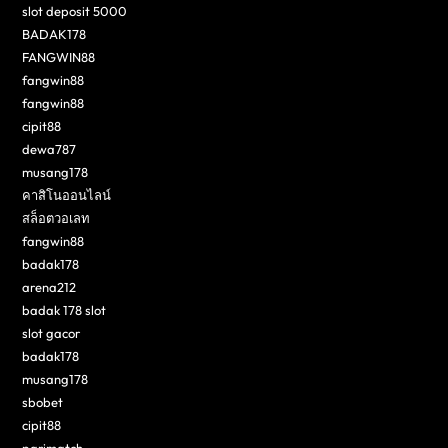
slot deposit 5000
BADAK178
FANGWIN88
fangwin88
fangwin88
cipit88
dewa787
musang178
คาสิโนออนไลน์
สล็อตวอเลท
fangwin88
badak178
arena212
badak 178 slot
slot gacor
badak178
musang178
sbobet
cipit88