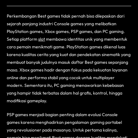
Perkembangan Best games tidak pernah bisa dilepaskan dari
sejarah panjang industri Console games yang melibatkan
PlayStation games, Xbox games, PSP games, dan PC gaming.
Setiap platform
slot
membawa identitas unik yang membentuk
cara pemain menikmati game. PlayStation games dikenal luas
karena kualitas cerita yang kuat dan pendekatan sinematik yang
membuat banyak judulnya masuk daftar Best games sepanjang
masa. Xbox games hadir dengan fokus pada kekuatan layanan
online dan performa stabil yang cocok untuk multiplayer
modern. Sementara itu, PC gaming menawarkan kebebasan
yang hampir tidak terbatas dalam hal grafis, kontrol, hingga
modifikasi gameplay.
PSP games menjadi bagian penting dalam evolusi Console
games karena menghadirkan pengalaman gaming portabel
yang revolusioner pada masanya. Untuk pertama kalinya,
pemain bisa menikmati Best games dengan kualitas mendekati