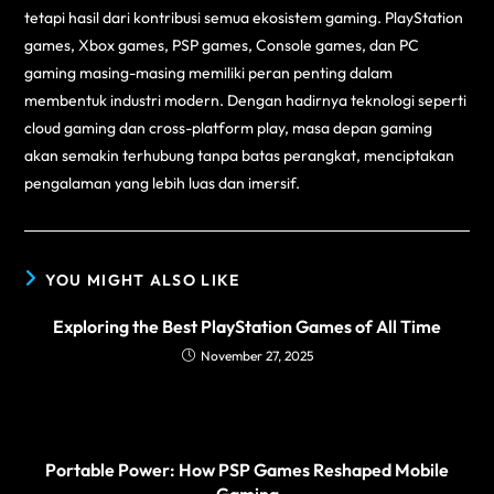
tetapi hasil dari kontribusi semua ekosistem gaming. PlayStation
games, Xbox games, PSP games, Console games, dan PC
gaming masing-masing memiliki peran penting dalam
membentuk industri modern. Dengan hadirnya teknologi seperti
cloud gaming dan cross-platform play, masa depan gaming
akan semakin terhubung tanpa batas perangkat, menciptakan
pengalaman yang lebih luas dan imersif.
YOU MIGHT ALSO LIKE
Exploring the Best PlayStation Games of All Time
November 27, 2025
Portable Power: How PSP Games Reshaped Mobile