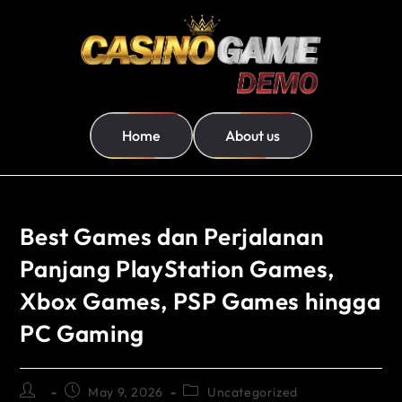
Home
About us
Best Games dan Perjalanan
Panjang PlayStation Games,
Xbox Games, PSP Games hingga
PC Gaming
May 9, 2026
Uncategorized