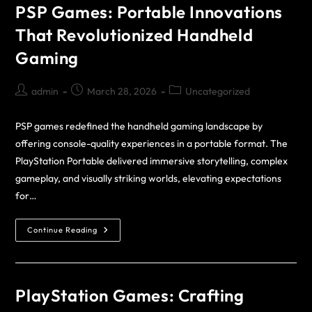
PSP Games: Portable Innovations
That Revolutionized Handheld
Gaming
admin
March 28, 2026
Uncategorized
PSP games redefined the handheld gaming landscape by
offering console-quality experiences in a portable format. The
PlayStation Portable delivered immersive storytelling, complex
gameplay, and visually striking worlds, elevating expectations
for…
Continue Reading
PlayStation Games: Crafting