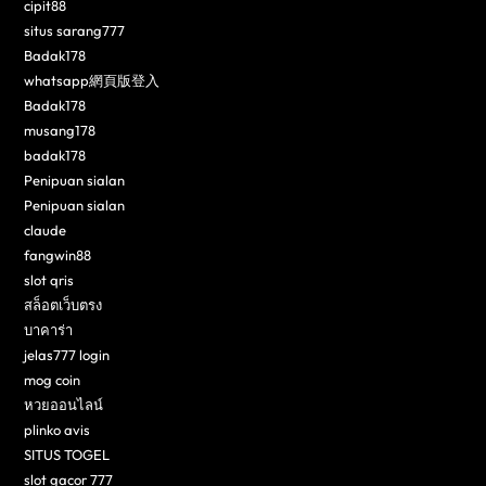
cipit88
situs sarang777
Badak178
whatsapp網頁版登入
Badak178
musang178
badak178
Penipuan sialan
Penipuan sialan
claude
fangwin88
slot qris
สล็อตเว็บตรง
บาคาร่า
jelas777 login
mog coin
หวยออนไลน์
plinko avis
SITUS TOGEL
slot gacor 777