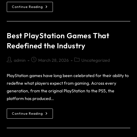
Continue Reading
Best PlayStation Games That
Redefined the Industry
admin
March 28, 2026
Uncategorized
PlayStation games have long been celebrated for their ability to
redefine what players expect from gaming. Across every
generation, from the original PlayStation to the PS5, the
platform has produced…
Continue Reading