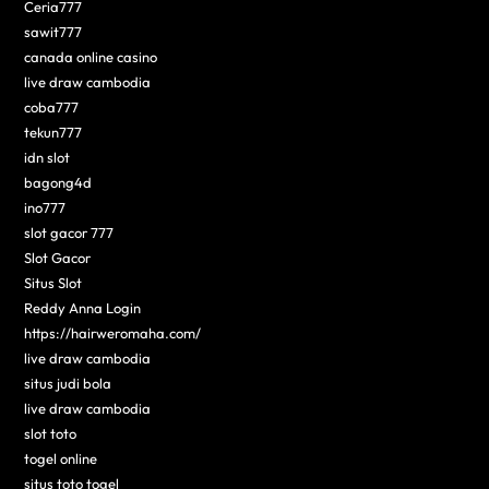
Ceria777
sawit777
canada online casino
live draw cambodia
coba777
tekun777
idn slot
bagong4d
ino777
slot gacor 777
Slot Gacor
Situs Slot
Reddy Anna Login
https://hairweromaha.com/
live draw cambodia
situs judi bola
live draw cambodia
slot toto
togel online
situs toto togel